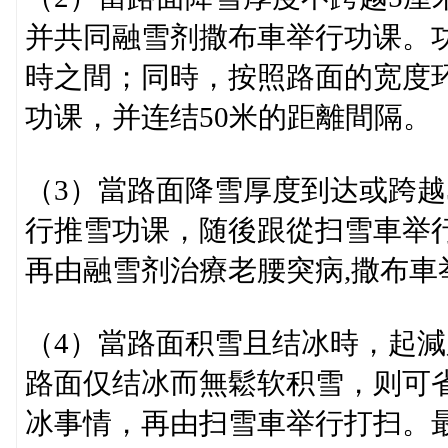
并共同融雪剂撒布車举行功课。功
時之間；同時，按照路面的宽度
功课，并连结50米的距離間隔。
（3）當路面降雪厚度到达或跨越
行推雪功课，随後跟從扫雪車举
再由融雪剂治療老腰突病,撒布
（4）當路面积雪且结冰時，起減
路面仅结冰而無鬆软积雪，则可
冰事情，再由扫雪車举行打扫。