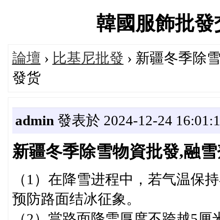
韓國服飾批發交流論
論壇
›
比基尼批發
› 新疆冬季除
發货
admin
發表於 2024-12-24 16:01:
新疆冬季除雪物資批發,融
（1）在降雪进程中，若气温保
预防路面结冰征象。
（2）當路面降雪厚度不跨越5厘