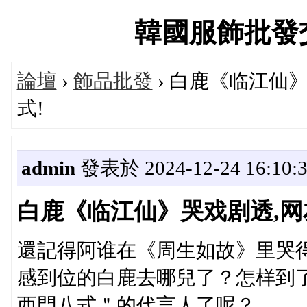
韓國服飾批發交流論
論壇
›
飾品批發
› 白鹿《临江仙
式!
admin
發表於 2024-12-24 16:10:
白鹿《临江仙》哭戏剧透,网
還記得阿谁在《周生如故》里哭
感到位的白鹿去哪兒了？怎样到
西門八式＂的代言人了呢？