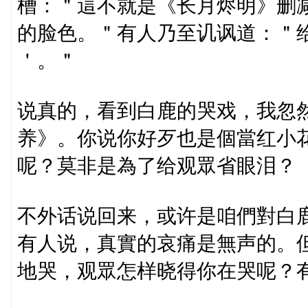
槽：＂這不就是《长月烬明》删
的脸色。＂有人乃至讥讽道：＂
＇。＂
说真的，看到白鹿的哭戏，我忽
养》。你说你好歹也是個當红小
呢？莫非是為了给观眾省眼泪？
不外话说回来，或许是咱們對白
有人说，真實的哀痛是無声的。
地哭，观眾怎样晓得你在哭呢？