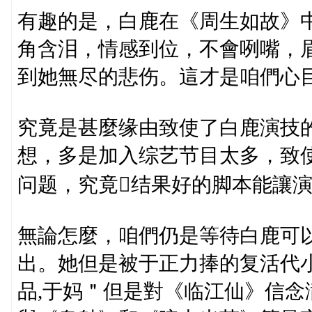
有趣的是，白鹿在《周生如故》
角含泪，情感到位，不會咧嘴，
到她無尽的悲伤。這才是咱們心
究竟是甚麼缘由致使了白鹿演技
想，多是加入综艺节目太多，致
问题，究竟结果好的脚本能讓
無論怎麼，咱們仍是等待白鹿可
出。她但是被于正力捧的复活代
品,于妈＂但是對《临江仙》信