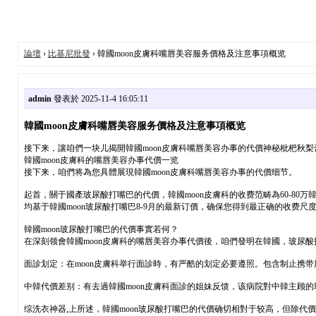
論壇
›
比基尼批發
› 韓國moon皮膚科嘴唇美容服务價格及注意事項概览
admin
發表於 2025-11-4 16:05:11
韓國moon皮膚科嘴唇美容服务價格及注意事項概览
接下来，讓咱們一块儿揭開韓國moon皮膚科嘴唇美容办事的代價神秘枇杷秋梨
韓國moon皮膚科的嘴唇美容办事代價一览
接下来，咱們将為您具體展現韓國moon皮膚科嘴唇美容办事的代價细节。
起首，關于國產玻尿酸打嘴巴的代價，韓國moon皮膚科的收费范畴為60-80
均基于韓國moon玻尿酸打嘴巴8-9月的最新订價，确保您得到最正确的收费尺
韓國moon玻尿酸打嘴巴的代價事實若何？
在深刻领會韓國moon皮膚科的嘴唇美容办事代價後，咱們發明在韓國，玻尿
面診划定：在moon皮膚科举行面診時，有严酷的划定必要遵照。包含制止携
中韓代價差别：有去過韓國moon皮膚科面診的姐妹反馈，该病院對中韓主顾
综洗衣神器,上所述，韓國moon玻尿酸打嘴巴的代價确切相對于较高，但除