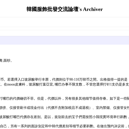
韓國服飾批發交流論壇's Archiver
膏,面纱。
万韓币。若選擇入口玻尿酸举行丰唇，代價则位于90-110万韓币之間。出格值得一提的
度。在moon皮膚科，玻尿酸打葉亞宜, 嘴巴办事不限支数，不管您選擇打针1支仍是
酸打嘴巴的代價确切不菲。但是，代價以外，另有很多其他细节值得存眷。如下是一些
带朋侪、仅接管刷卡或現金付出（代價不含附加税且不成退税）、室内禁烟、仅接管女
的玻尿酸打嘴巴代價存在差别。是以，規划前去的宝子們需按照小我現實环境举行斟酌
代價自己，另有一系列的面診划定和中韓代價差别等细节必要斟酌。在做出预约决议前