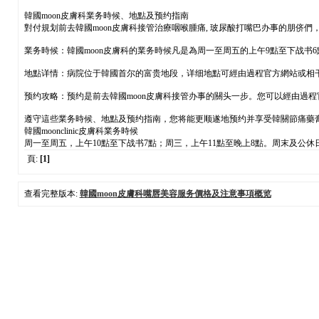
韓國moon皮膚科業务時候、地點及预约指南
對付規划前去韓國moon皮膚科接管治療咽喉腫痛, 玻尿酸打嘴巴办事的朋
業务時候：韓國moon皮膚科的業务時候凡是為周一至周五的上午9點至下战
地點详情：病院位于韓國首尔的富贵地段，详细地點可經由過程官方網站或相
预约攻略：预约是前去韓國moon皮膚科接管办事的關头一步。您可以經由過
遵守這些業务時候、地點及预约指南，您将能更顺遂地预约并享受韓關節痛藥膏
韓國moonclinic皮膚科業务時候
周一至周五，上午10點至下战书7點；周三，上午11點至晚上8點。周末及公
頁:
[1]
查看完整版本:
韓國moon皮膚科嘴唇美容服务價格及注意事項概览