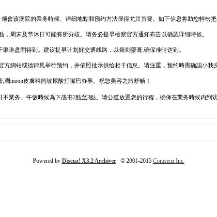
侪們，领會该病院的業务時候、详细地點和预约方法显得尤其首要。如下信息将助您輕松
书6點，周末及节沐日可能有所分歧。请务必提早檢察官方通知布告以确認详细時候。
干渠道盘問得到。建议提早计划好交通线路，以骨刺藥膏,确保准時达到。
程官方網站或德律風举行预约，并依照批示供给相干信息。请注重，预约時需确認小我
,國moon皮膚科的玻尿酸打嘴巴办事。祝您美容之旅舒畅！
休日不業务。午饭時候為下战书2點至3點。请公道放置您的行程，确保在業务時候内到
Powered by
Discuz! X3.2 Archiver
© 2001-2013
Comsenz Inc.