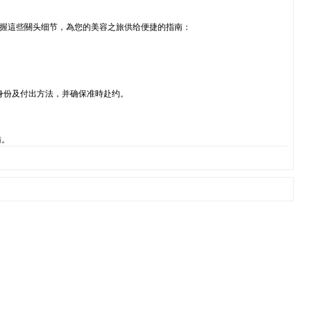
把握這些關头细节，為您的美容之旅供给便捷的指南：
身份及付出方法，并确保准時赴约。
访。