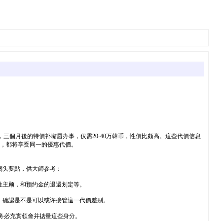
是，三個月後的特價补嘴唇办事，仅需20-40万韓币，性價比颇高。這些代價信息
多支，都将享受同一的優惠代價。
關头要點，供大師参考：
性主顾，和预约金的退還划定等。
，确認是不是可以或许接管這一代價差别。
，务必充實领會并掂量這些身分。