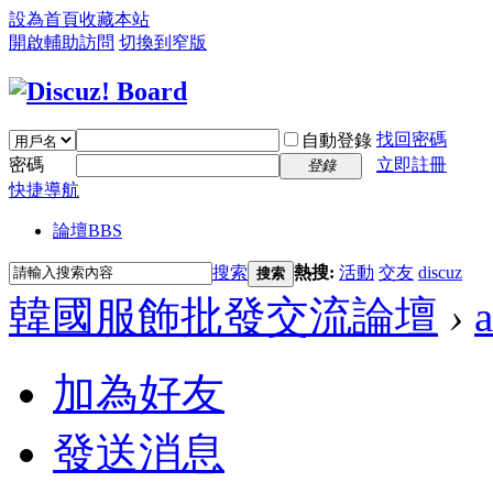
設為首頁
收藏本站
開啟輔助訪問
切換到窄版
找回密碼
自動登錄
密碼
立即註冊
登錄
快捷導航
論壇
BBS
搜索
熱搜:
活動
交友
discuz
搜索
韓國服飾批發交流論壇
›
加為好友
發送消息