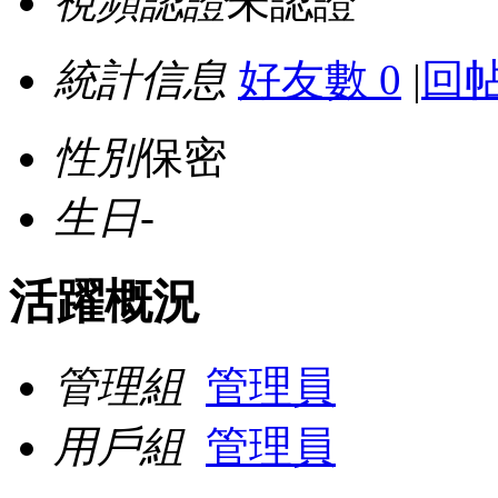
視頻認證
未認證
統計信息
好友數 0
|
回帖
性別
保密
生日
-
活躍概況
管理組
管理員
用戶組
管理員