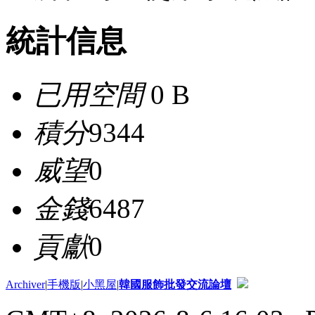
統計信息
已用空間
0 B
積分
9344
威望
0
金錢
6487
貢獻
0
Archiver
|
手機版
|
小黑屋
|
韓國服飾批發交流論壇