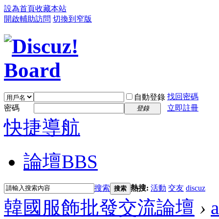
設為首頁
收藏本站
開啟輔助訪問
切換到窄版
找回密碼
自動登錄
密碼
立即註冊
登錄
快捷導航
論壇
BBS
搜索
熱搜:
活動
交友
discuz
搜索
韓國服飾批發交流論壇
›