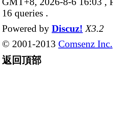
GMT+8, 2026-8-6 16:03
, 
16 queries .
Powered by
Discuz!
X3.2
© 2001-2013
Comsenz Inc.
返回頂部