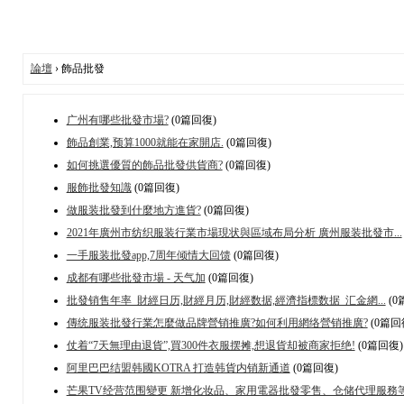
論壇
› 飾品批發
广州有哪些批發市場?
(0篇回復)
飾品創業,预算1000就能在家開店.
(0篇回復)
如何挑選優質的飾品批發供貨商?
(0篇回復)
服飾批發知識
(0篇回復)
做服装批發到什麼地方進貨?
(0篇回復)
2021年廣州市纺织服装行業市場現状與區域布局分析 廣州服装批發市...
一手服装批發app,7周年倾情大回馈
(0篇回復)
成都有哪些批發市場 - 天气加
(0篇回復)
批發销售年率_財經日历,財經月历,財經数据,經濟指標数据_汇金網...
(0
傳统服装批發行業怎麼做品牌營销推廣?如何利用網络營销推廣?
(0篇回
仗着“7天無理由退貨”,買300件衣服摆摊,想退貨却被商家拒绝!
(0篇回復)
阿里巴巴结盟韩國KOTRA 打造韩貨内销新通道
(0篇回復)
芒果TV经营范围變更 新增化妆品、家用電器批發零售、仓储代理服務