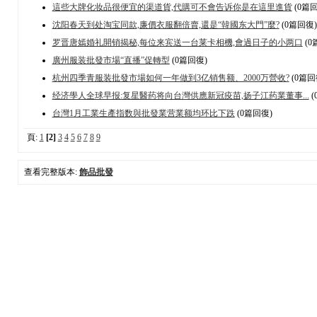
這些大牌化妆品很便宜的渠道貨,代購可不會告诉你是在這里進貨
(0篇回
沈阳春天到处淘宝同款,廉價衣服翻倍賣,還是“韓國东大門”麼?
(0篇回復)
罗晋唐嫣婚礼開销揭秘,每位来宾送一台莱卡相機,會過日子的小两口
(0
廣州服装批發市場“直播”促轉型
(0篇回復)
杭州四季青服装批發市場如何一年做到3亿销售额、2000万營收?
(0篇回
经济學人全球早报:复星醫药将向台灣供應新冠疫苗,扬子江药業董事...
(
台灣1月工業生產指数與批發業营業额均环比下跌
(0篇回復)
頁:
1
[2]
3
4
5
6
7
8
9
查看完整版本:
飾品批發