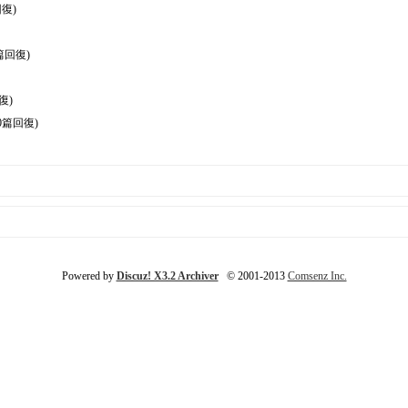
復)
篇回復)
復)
0篇回復)
Powered by
Discuz! X3.2 Archiver
© 2001-2013
Comsenz Inc.