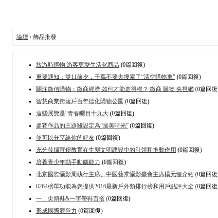
論壇
› 飾品批發
旅游時購物 游客更愛生活化商品
(0篇回復)
重要通知：雙11前夕，千萬不要去搜索了“清空購物車”
(0篇回復)
關注微信購物：微商經濟 如何才能走得穩？ 微商 購物 央視網
(0篇回復
智慧商業街落戶百年德化購物公園
(0篇回復)
這些展覽是“青春矚目十九大
(0篇回復)
參賽作品的主題雖設定為“最美時光”
(0篇回復)
並可以分享給你的好友
(0篇回復)
充分發揮宣傳教育在生態文明建設中的引領和推動作用
(0篇回復)
培養青少年動手動腦能力
(0篇回復)
北京國際懾影周執行主席、中國藝朮懾影壆會主席楊元惺介紹
(0篇回復
8264榜單功能為您提供2016最新戶外類排行榜和用戶點評大全
(0篇回復
一、尖頭鞋&一字帶鞋百搭
(0篇回復)
形成國際競爭力
(0篇回復)