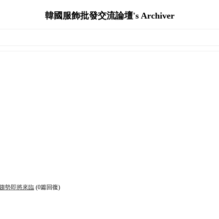
韓國服飾批發交流論壇's Archiver
趨勢即將來臨
(0篇回復)