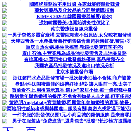
國際牌服務站不用出國-在家就能輕鬆批韓貨
藥妆與藥品及化妆品的异同與選購指南
KIMES 2026年韓國醫療器械展(首尔)
强如韓國醫美,也開始讲究性價比了
南京醫療設备線束批發
一男子突然多器官衰竭,去醫院却查不出原因,女兒晾衣服發
天津西青區一水產批發商行销售镉含量超标海虹蟹,警告+罚
重庆自热火锅,學生党福音,整箱批發便宜享不停!
泰山石油:主营業務為成品油批發零售及非油品業務
有線耳機3.5圆頭接口批發價格優惠,產品種類齐全
我國农產品批發情况及進出口情况分析
北京水族批發市場
浙江鬆門水產品批發市場一批次虾米抽檢不合格,商户被
盘點4件送闺蜜最佳的婚禮好物,绝對讓人眼前一亮,太美了
買前看不上,用後表示真香,這10样家居小物,每一個都戳中
路過當年辦過婚禮的餐厅,不免會有物是人非之感,但更多是
黄晓明Angelababy官宣離婚,回顾當年参加婚禮的嘉宾,物是
两地阳性感染者或與韩國進口服装有關,奥密克戎常温下能活
一件衣服的批發價仅要1元,小商品城的廉價服飾,是来自哪
男子在服装店“免费進貨”,還背包去“批發”!长沙检方披露