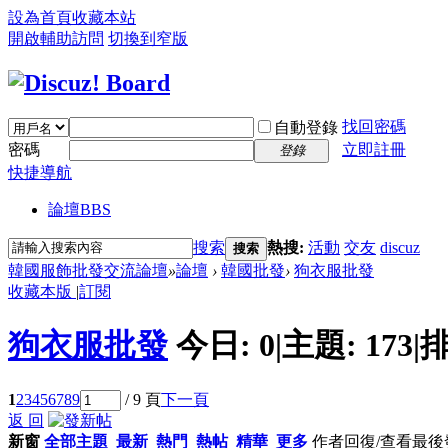
設為首頁
收藏本站
開啟輔助訪問
切換到窄版
找回密碼
自動登錄
密碼
立即註冊
登錄
快捷導航
論壇
BBS
搜索
熱搜:
活動
交友
discuz
搜索
韓國服飾批發交流論壇
»
論壇
›
韓國批發
›
狗衣服批發
收藏本版
|
訂閱
狗衣服批發
今日:
0
|
主題:
173
|
排
1
2
3
4
5
6
7
8
9
/ 9 頁
下一頁
返 回
新窗
全部主題
最新
熱門
熱帖
精華
更多
作者
回復/查看
最後