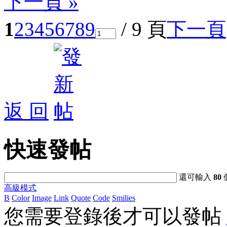
下一頁 »
1
2
3
4
5
6
7
8
9
/ 9 頁
下一頁
返 回
快速發帖
還可輸入
80
高級模式
B
Color
Image
Link
Quote
Code
Smilies
您需要登錄後才可以發帖