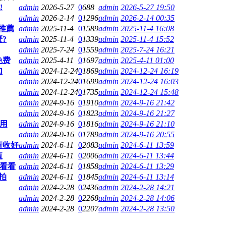
!
admin
2026-5-27
0
688
admin
2026-5-27 19:50
admin
2026-2-14
0
1296
admin
2026-2-14 00:35
推薦
admin
2025-11-4
0
1589
admin
2025-11-4 16:08
?
admin
2025-11-4
0
1339
admin
2025-11-4 15:52
admin
2025-7-24
0
1559
admin
2025-7-24 16:21
免费
admin
2025-4-11
0
1697
admin
2025-4-11 01:00
加
admin
2024-12-24
0
1869
admin
2024-12-24 16:19
admin
2024-12-24
0
1699
admin
2024-12-24 16:03
admin
2024-12-24
0
1735
admin
2024-12-24 15:48
admin
2024-9-16
0
1910
admin
2024-9-16 21:42
admin
2024-9-16
0
1823
admin
2024-9-16 21:27
用
admin
2024-9-16
0
1816
admin
2024-9-16 21:10
admin
2024-9-16
0
1789
admin
2024-9-16 20:55
请收好
admin
2024-6-11
0
2083
admin
2024-6-11 13:59
值
admin
2024-6-11
0
2006
admin
2024-6-11 13:44
家看看
admin
2024-6-11
0
1858
admin
2024-6-11 13:29
拍
admin
2024-6-11
0
1845
admin
2024-6-11 13:14
admin
2024-2-28
0
2436
admin
2024-2-28 14:21
admin
2024-2-28
0
2268
admin
2024-2-28 14:06
admin
2024-2-28
0
2207
admin
2024-2-28 13:50