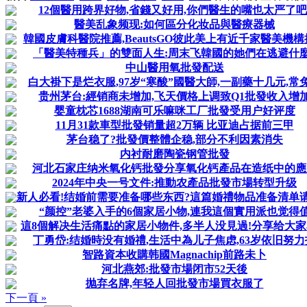
12個醫用跨界好物,省錢又好用,你們醫生的嘴也太严了吧
醫美乱象频现:如何區分化妆品與醫療器械
韓國皮膚科醫院推薦,BeautsGO彼此美上有近千家醫美機構
「醫美特種兵」的雙面人生:周末飞韓國的她們在逃避什麼
中山醫用氧批發配送
白大褂下是烂衣服,97岁“寒酸”國醫大師,一副藥十几元,常
贵州茅台:經销商未增加,飞天價格上调致Q1批發收入增
婴童枕芯1688湖南可乐嘛咪工厂批發受用户好评度
11月31款車型批發销量超2万辆 比亚迪占据前三甲
茅台稳了?批發價整體企稳,部分不利因素消失
内衬耐磨陶瓷钢管批發
河北石家庄纳米氧化钙批發分享氧化钙產品在造纸中的應
2024年中央一号文件:推動农產品批發市場转型升级
新人必看!结婚前需要准备哪些东西?這篇婚禮物品准备清单
“颜控”老婆入手的6個家居小物,連我這個實用派也觉得
這8個解决生活痛點的家居小物件,多半人没見過!分享给大
丁勇岱:结婚時没有婚禮,生活中為儿子焦虑,63岁依旧努力
智路資本收購韩國Magnachip前路未卜
河北燕郊:批發市場闭市52天後
抛弃名牌,年轻人回批發市場買衣服了
下一頁 »