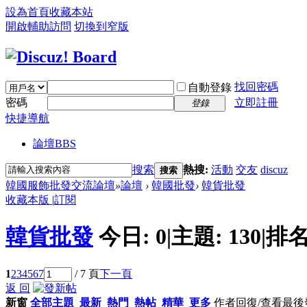
設為首頁
收藏本站
開啟輔助訪問
切換到窄版
找回密碼
自動登錄
密碼
立即註冊
登錄
快捷導航
論壇
BBS
搜索
熱搜:
活動
交友
discuz
搜索
韓國服飾批發交流論壇
»
論壇
›
韓國批發
›
韓貨批發
收藏本版
|
訂閱
韓貨批發
今日:
0
|
主題:
130
|
排名
1
2
3
4
5
6
7
/ 7 頁
下一頁
返 回
新窗
全部主題
最新
熱門
熱帖
精華
更多
作者
回復/查看
最後