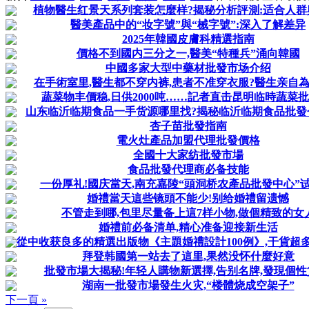
植物醫生红景天系列套装怎麼样?揭秘分析評測:适合人群
醫美產品中的“妆字號”與“械字號”:深入了解差异
2025年韓國皮膚科精選指南
價格不到國内三分之一,醫美“特種兵”涌向韓國
中國多家大型中藥材批發市场介绍
在手術室里,醫生都不穿内裤,患者不准穿衣服?醫生亲自
蔬菜物丰價稳,日供2000吨……記者直击昆明临時蔬菜批
山东临沂临期食品一手货源哪里找?揭秘临沂临期食品批發
杏子苗批發指南
電火灶產品加盟代理批發價格
全國十大家纺批發市場
食品批發代理商必备技能
一份厚礼!國庆當天,南充嘉陵“頭洞桥农產品批發中心”试
婚禮當天這些镜頭不能少!别给婚禮留遗憾
不管走到哪,包里尽量备上這7样小物,做個精致的女
婚禮前必备清单,精心准备迎接新生活
從中收获良多的精選出版物《主題婚禮設計100例》,干貨超多
拜登韩國第一站去了這里,果然没怀什麼好意
批發市場大揭秘!年轻人購物新選擇,告别名牌,發現個性
湖南一批發市場發生火灾,“楼體烧成空架子”
下一頁 »