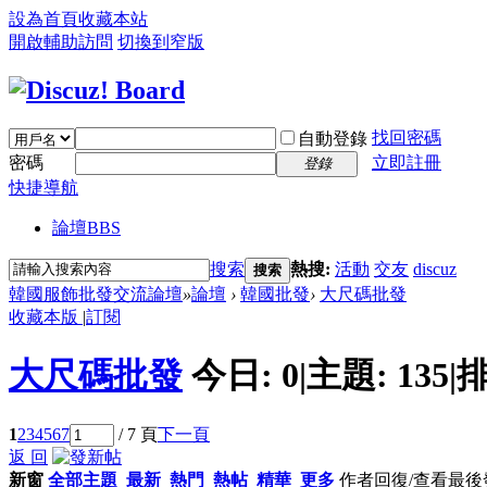
設為首頁
收藏本站
開啟輔助訪問
切換到窄版
找回密碼
自動登錄
密碼
立即註冊
登錄
快捷導航
論壇
BBS
搜索
熱搜:
活動
交友
discuz
搜索
韓國服飾批發交流論壇
»
論壇
›
韓國批發
›
大尺碼批發
收藏本版
|
訂閱
大尺碼批發
今日:
0
|
主題:
135
|
排
1
2
3
4
5
6
7
/ 7 頁
下一頁
返 回
新窗
全部主題
最新
熱門
熱帖
精華
更多
作者
回復/查看
最後