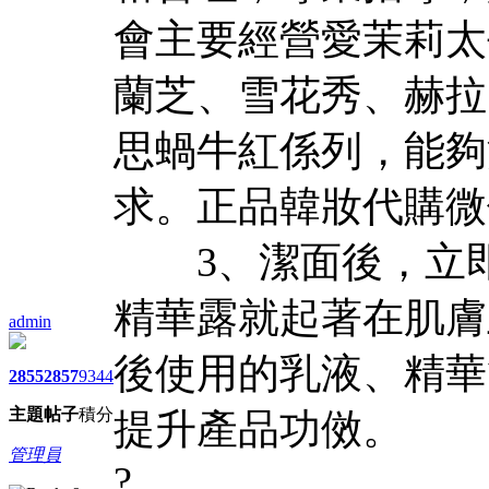
會主要經營愛茉莉太
蘭芝、雪花秀、赫拉
思蝸牛紅係列，能夠
求。正品韓妝代購微信：d
3、潔面後，立即
精華露就起著在肌膚
admin
後使用的乳液、精華
2855
2857
9344
主題
帖子
積分
提升產品功傚。
管理員
?