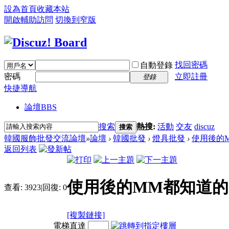
設為首頁
收藏本站
開啟輔助訪問
切換到窄版
找回密碼
自動登錄
密碼
立即註冊
登錄
快捷導航
論壇
BBS
搜索
熱搜:
活動
交友
discuz
搜索
韓國服飾批發交流論壇
»
論壇
›
韓國批發
›
燈具批發
›
使用後的
返回列表
使用後的MM都知道的
查看:
3923
|
回復:
0
[複製鏈接]
電梯直達