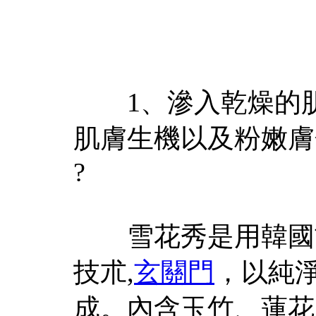
1、滲入乾燥的肌
肌膚生機以及粉嫩膚
?
雪花秀是用韓國古
技朮,
玄關門
，以純淨
成。內含玉竹、蓮花